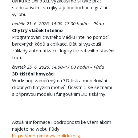
dárků ke Dni otců. Vyzkoušíme si také práci
s edukativními strojky a jednoduchou digitální
výrobu.
neděle 21. 6. 2026, 14.00–17.00 hodin – Půda
Chytrý vláček Intelino
Programování chytrého vláčku Intelino pomocí
barevných kódů a aplikace. Děti si vyzkouší
základy automatizace, logiky i kreativního stavění
tratí.
čtvrtek 25. 6. 2026, 14.00–17.00 hodin – Půda
3D tištění hmyzáci
Workshop zaměřený na 3D tisk a modelování
drobných hmyzích motivů. Účastníci se seznámí
s přípravou modelu i fungováním 3D tiskárny.
Aktuální informace i podrobnosti ke všem akcím
najdete na webu Půdy
https://puda.knihovna.policka.org
.